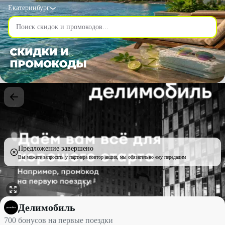
Екатеринбург
Предложение завершено
Вы можете запросить у партнера повтор акции, мы обязательно ему передадим
700 бонусов на первые поездки со скидкой 100% - Делимобиль 
Делимобиль
700 бонусов на первые поездки