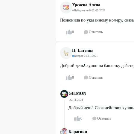
Урсаева Алена
Нейтральный
·
02.05.2026
Позвонила по указанному номеру, сказал
0
Ответить
Н. Евгения
Вопрос
·
21.11.2021
Добрый день! купон на банкетку действу
0
Ответить
GILMON
·
22.11.2021
Добрый день! Срок действия купона
0
Ответить
Карасики