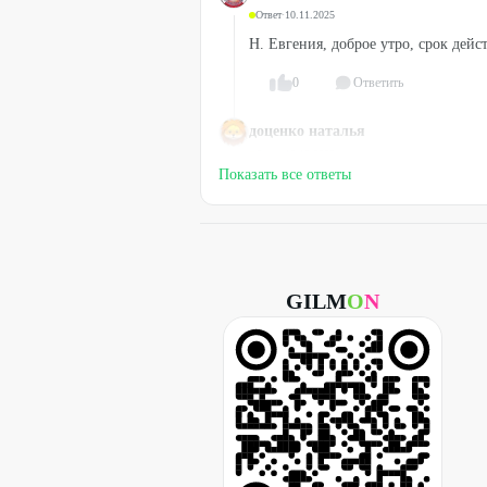
Ответ
·
10.11.2025
Н. Евгения, доброе утро, срок дейс
0
Ответить
доценко наталья
Ответ
·
13.12.2025
Показать все ответы
Н. Евгения, доброе утро, срок дейс
0
Ответить
GILM
O
N