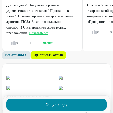
Добрый день! Получили огромное
Спасибо большое
удовольствие от спектакля " Прощание в
театр по такой 
июне". Приятно провели вечер в компании
понравились спе
артистов ТЮЗа. За акцию отдельное
«Прощание в ию
спасибо!!! С нетерпением ждём новых
0
0
предложений.
Показать всё
0
1
Ответить
Все отзывы
Написать отзыв
для звонков по России - бесплатно
график работы:
ПН-ПТ с 08:00 до 17:00 (по МСК)
Хочу скидку