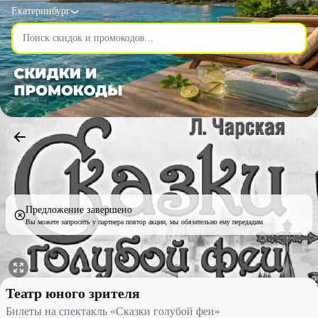
Екатеринбург
Предложение завершено
Вы можете запросить у партнера повтор акции, мы обязательно ему передадим
Билеты на спектакль «Сказки голубой феи» со скидкой 30% - Т
Театр юного зрителя
Билеты на спектакль «Сказки голубой феи»