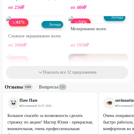
Промокод не суммируется с другими спецпредложениями
от
250
₽
от
400
₽
студии.
Легенда
61
%
53
%
ДО
ДО
Легенда
Мелирование волос
Сложное окрашивание волос
от
2000
₽
от
1950
₽
66
%
78
%
ДО
Легенда
Показать все 12 предложения
Окрашивание, осветление,
Отзывы
·
Вопросы
тонирование и
1494
318
декапирование волос
Пам Пам
savinaari
Позитивный
·
10.07.2026
Позитивный
·
Большое спасибо за возможность сделать
Очень понравило
стрижку по акции! Мастер Юлия - прекрасная,
быстро работала,
Легенда
внимательная, очень профессиональная.
комфортном во в