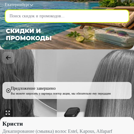
Екатеринбург
Предложение завершено
Вы можете запросить у партнера повтор акции, мы обязательно ему передадим
Декапирование (смывка) волос Estel, Kapous, Alfaparf со скидк
Кристи
Декапирование (смывка) волос Estel, Kapous, Alfaparf