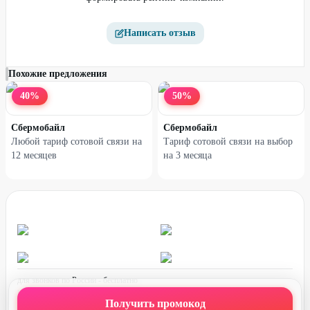
Написать отзыв
Похожие предложения
40
%
50
%
Сбермобайл
Сбермобайл
Любой тариф сотовой связи на
Тариф сотовой связи на выбор
12 месяцев
на 3 месяца
для звонков по России - бесплатно
график работы:
ПН-ПТ с 08:00 до 17:00 (по МСК)
Получить промокод