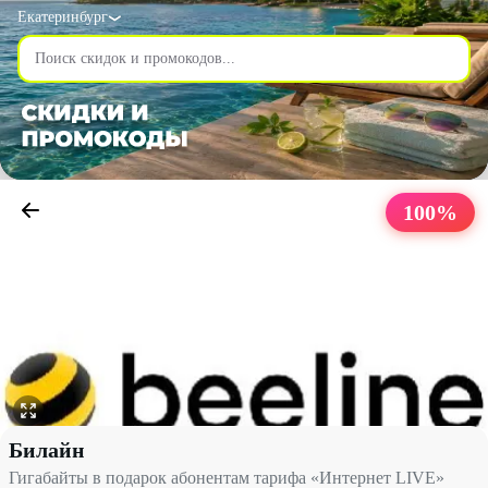
Екатеринбург
100
%
Гигабайты в подарок абонентам тарифа «Интернет LIVE» со ск
Билайн
Гигабайты в подарок абонентам тарифа «Интернет LIVE»