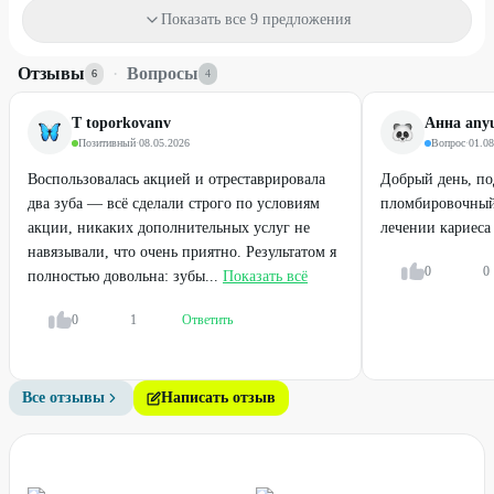
3000
₽
0
₽
6000
₽
500
₽
Показать все 9 предложения
60
%
43
%
ДО
ДО
Отзывы
·
Вопросы
6
4
Т toporkovanv
Анна any
Позитивный
·
08.05.2026
Вопрос
·
01.08
Воспользовалась акцией и отреставрировала
Добрый день, по
два зуба — всё сделали строго по условиям
пломбировочный
акции, никаких дополнительных услуг не
лечении кариеса
навязывали, что очень приятно. Результатом я
0
0
полностью довольна: зубы...
Показать всё
Яркий старт
Яркий старт
0
1
Ответить
Удаление зубов, удаление
Установка коронки и винира
капюшона при перикороните
Emax
Все отзывы
Написать отзыв
от
1000
₽
от
8000
₽
29
%
ДО