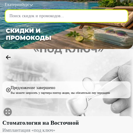
Екатеринбург
Предложение завершено
Вы можете запросить у партнера повтор акции, мы обязательно ему передадим
Имплантация «под ключ» со скидкой 18% - Стоматология на В
Стоматология на Восточной
Имплантация «под ключ»