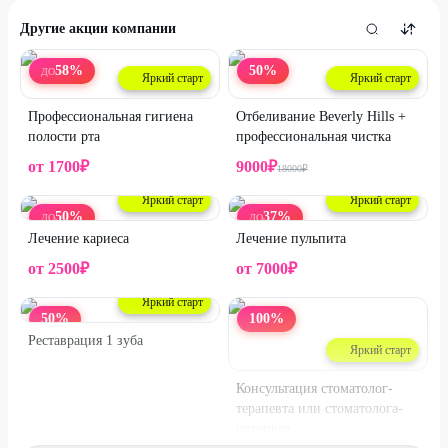
Другие акции компании
58
%
50
%
ДО
Яркий старт
Яркий старт
Профессиональная гигиена
Отбеливание Beverly Hills +
полости рта
профессиональная чистка
от
1700
₽
9000
₽
18000
₽
Яркий старт
Яркий старт
50
%
37
%
ДО
ДО
Лечение кариеса
Лечение пульпита
от
2500
₽
от
7000
₽
Яркий старт
50
%
100
%
Реставрация 1 зуба
Яркий старт
Консультация стоматолог-
терапевта или стоматолога-
ортопеда