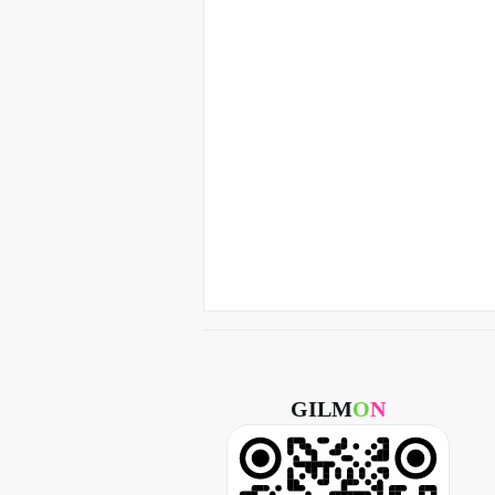
GILM
O
N