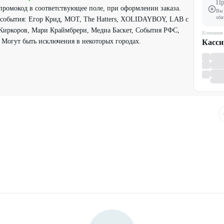
Пр
промокод в соответствующее поле, при оформлении заказа.
Вы 
обя
 события: Егор Крид, МОТ, The Hatters, XOLIDAYBOY, LAB с
иркоров, Мари Краймбрери, Медиа Баскет, События РФС,
Компания
Могут быть исключения в некоторых городах.
Касси