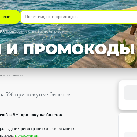
талог
MON
Вопросы и ответы
Для бизнеса
ные постановки
пке билетов со скидкой 50% - Кассир.ру в Екатеринбурге
к 5% при покупке билетов
кешбэк 5% при покупке билетов
 прошедших регистрацию и авторизацию.
обильном
приложении
.