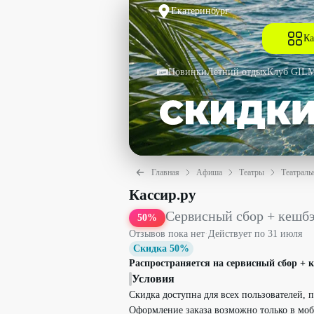
Екатеринбург
Ка
Новинки
Летний отдых
Клуб GIL
Главная
Афиша
Театры
Театраль
Сервисный сбор + кешбэк 5% при поку
Кассир.ру
Сервисный сбор + кешбэ
50
%
Отзывов пока нет
·
Действует по
31 июля
Скидка 50%
Распространяется на сервисный сбор + 
Условия
Скидка доступна для всех пользователей,
Оформление заказа возможно только в м