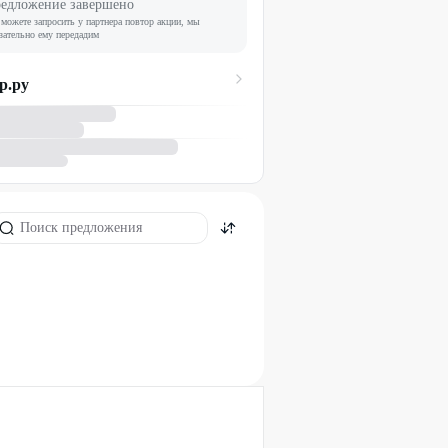
едложение завершено
можете запросить у партнера повтор акции, мы
зательно ему передадим
р.ру