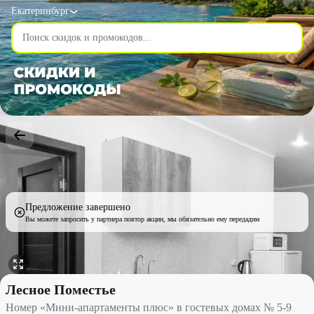
Екатеринбург
Предложение завершено
Вы можете запросить у партнера повтор акции, мы обязательно ему передадим
Номер «Мини-апартаменты плюс» в гостевых домах № 5-9 со с
Лесное Поместье
Номер «Мини-апартаменты плюс» в гостевых домах № 5-9