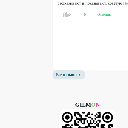
рассказывают и показывают, советую
По
0
0
Ответить
Все отзывы
GILM
O
N