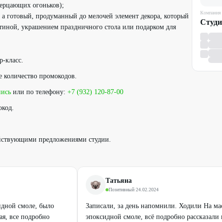
мерцающих огоньков);
Компания
, а готовый, продуманный до мелочей элемент декора, который
Студи
тиной, украшением праздничного стола или подарком для
р-класс.
е количество промокодов.
пись
или по телефону:
+7 (932) 120-87-00
окод.
ействующими предложениями студии.
Татьяна
Позитивный
·
24.02.2024
идной смоле, было
Записали, за день напомнили. Ходили На мас
ая, все подробно
эпоксидной смоле, всё подробно рассказали