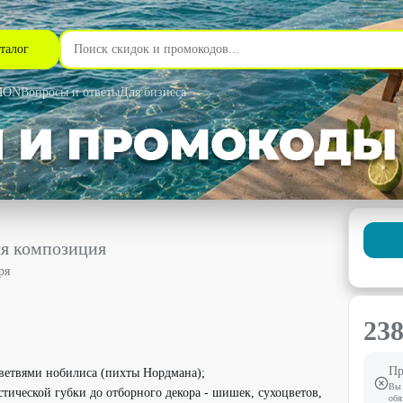
талог
MON
Вопросы и ответы
Для бизнеса
со скидкой 15% - Студия Fantasy Club в Екатеринбурге
яя композиция
ря
23
Пр
ветвями нобилиса (пихты Нордмана);
Вы 
тической губки до отборного декора - шишек, сухоцветов,
обя