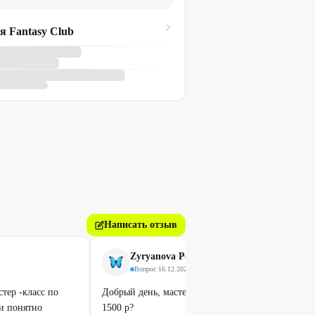
я Fantasy Club
Написать отзыв
Zyryanova Polina
Вопрос
·
16.12.2025
тер -класс по
Добрый день, мастер-класс свечи из вощины на 4
 и понятно
1500 р?