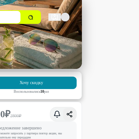
Хочу скидку
Воспользовались
10
раз
80
₽
2800
₽
едложение завершено
можете запросить у партнера повтор акции, мы
зательно ему передадим