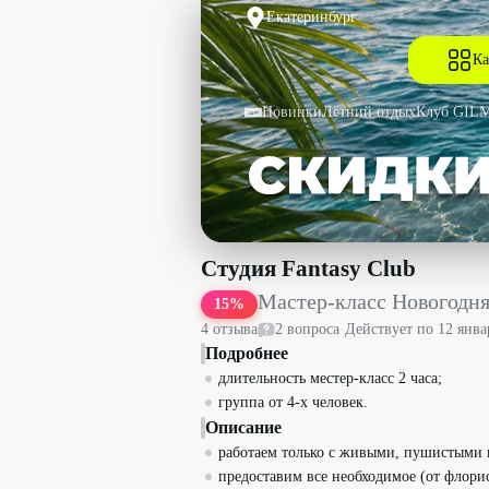
Екатеринбург
Ка
Новинки
Летний отдых
Клуб GIL
Мастер-класс Новогодняя композиция 
Студия Fantasy Club
Мастер-класс Новогодн
15
%
4
отзыв
а
2
вопрос
а
·
Действует по
12 янва
Подробнее
длительность местер-класс 2 часа;
группа от 4-х человек.
Описание
работаем только с живыми, пушистыми 
предоставим все необходимое (от флорис