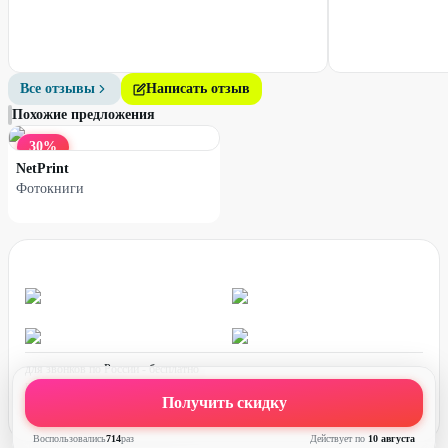
Все отзывы
Написать отзыв
Похожие предложения
30
%
NetPrint
Фотокниги
для звонков по России - бесплатно
график работы:
ПН-ПТ с 08:00 до 17:00 (по МСК)
Получить скидку
Воспользовались
714
раз
Действует по
10 августа