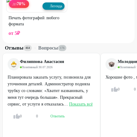
70
%
ДО
Легенда
Печать фотографий любого
формата
от
5
₽
Отзывы
·
Вопросы
464
176
Филиппова Анастасия
Молодцов
Позитивный
·
30.07.2026
Позитивный
·
Планировала заказать услугу, позвонила для
Хорошие фото , 
уточнения деталей. Администратор подняла
0
0
трубку со словами: «Хватит названивать, у
меня тут очередь большая». Прекрасный
сервис, от услуги я отказалась…
Показать всё
0
0
Ответить