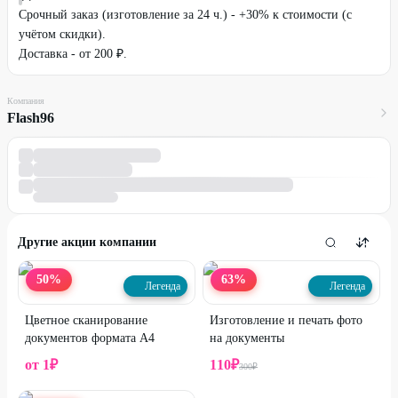
Срочный заказ (изготовление за 24 ч.) - +30% к стоимости (с
учётом скидки).
Доставка - от 200 ₽.
Компания
Flash96
Другие акции компании
50
%
63
%
Легенда
Легенда
Цветное сканирование
Изготовление и печать фото
документов формата А4
на документы
от
1
₽
110
₽
300
₽