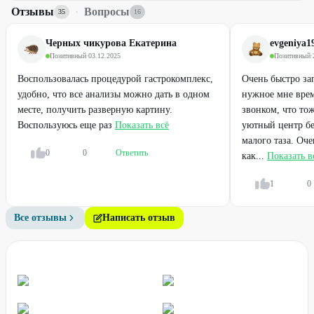
Отзывы
·
Вопросы
35
16
Черных чикурова Екатерина
evgeniya1
Позитивный
·
03.12.2025
Позитивный
·
Воспользовалась процедурой гастрокомплекс,
Очень быстро зап
удобно, что все анализы можно дать в одном
нужное мне врем
месте, получить разверную картину.
звонком, что то
Воспользуюсь еще раз
Показать всё
уютный центр бе
малого таза. Оч
0
0
Ответить
как...
Показать в
1
0
Все отзывы
Написать отзыв