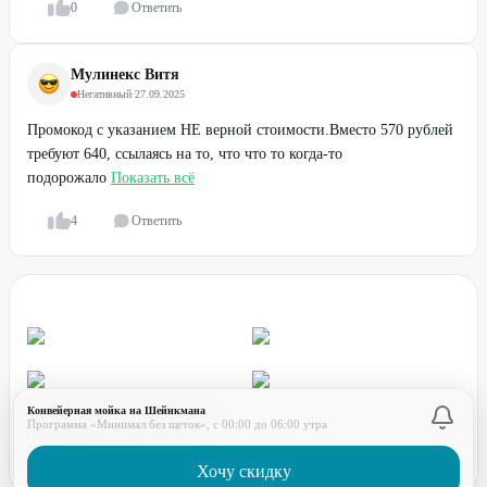
0
Ответить
Мулинекс Витя
Негативный
·
27.09.2025
Промокод с указанием НЕ верной стоимости.Вместо 570 рублей
требуют 640, ссылаясь на то, что что то когда-то
подорожало
Показать всё
4
Ответить
Конвейерная мойка на Шейнкмана
для звонков по России - бесплатно
Программа «Минимал без щеток», с 00:00 до 06:00 утра
график работы:
ПН-ПТ с 08:00 до 17:00 (по МСК)
Хочу скидку