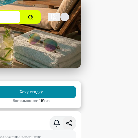
Хочу скидку
Воспользовались
105
раз
едложение завершено