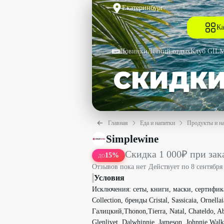
Екатеринбург
Ка
Новинки
Летний отдых
Клуб GIL
Главная
Еда и напитки
Продукты и н
Скидка 1 000₽ при заказе от 6 500₽ с
Simplewine
Скидка 1 000₽ при зака
15
%
ДО
Отзывов пока нет
·
Действует по
8 сентября
Условия
Исключения: сеты, книги, маски, сертифик
Collection, бренды Cristal, Sassicaia, Ornell
Галицкий,Thonon,Tierra, Natal, Chateldo, Aber
Glenlivet, Dalwhinnie, Jameson, Johnnie Walk