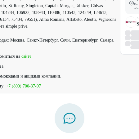
Вы 
tin, St-Remy, Singleton, Captain Morgan,Talisker, Chivas
обя
т. 104784, 106922, 108943, 110386, 110543, 124249, 124613,
К
134, 75434, 79551), Alma Romana, Alfabeto, Aleotti, Vignerons
S
та simple prive.
родах: Москва, Санкт-Петербург, Сочи, Екатеринбург, Самара,
комиться на
сайте
за.
омокодами и акциями компании.
ну:
+7 (800) 700-37-97