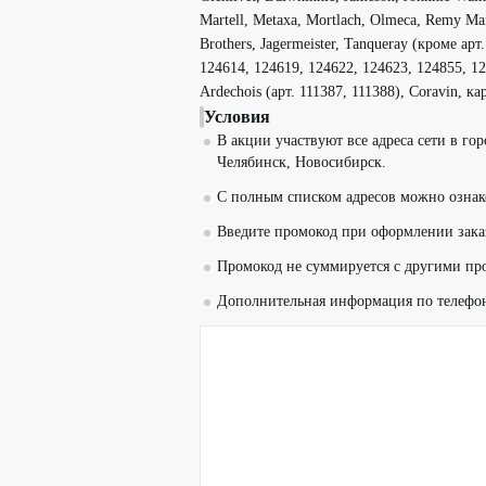
Martell, Metaxa, Mortlach, Olmeca, Remy Mar
Brothers, Jagermeister, Tanqueray (кроме ар
124614, 124619, 124622, 124623, 124855, 126
Ardechois (арт. 111387, 111388), Coravin, кар
Условия
В акции участвуют все адреса сети в го
Челябинск, Новосибирск.
С полным списком адресов можно озна
Введите промокод при оформлении зака
Промокод не суммируется с другими пр
Дополнительная информация по телефо