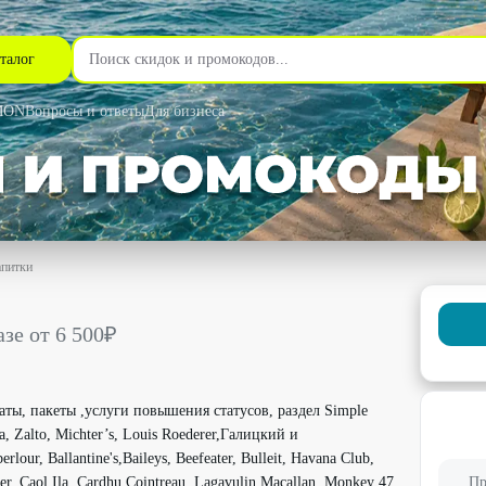
талог
MON
Вопросы и ответы
Для бизнеса
апитки
о скидкой до 15% - Simplewine в Екатеринбурге
зе от 6 500₽
аты, пакеты ,услуги повышения статусов, раздел Simple
aia, Zalto, Michter’s, Louis Roederer,Галицкий и
lour, Ballantine's,Baileys, Beefeater, Bulleit, Havana Club,
er, Caol Ila, Cardhu,Cointreau, Lagavulin,Macallan, Monkey 47,
Пр