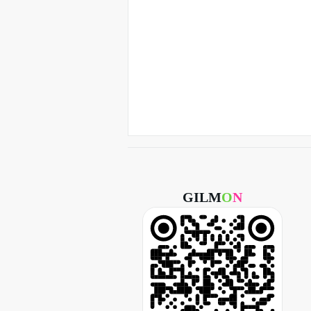
GILM
O
N