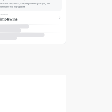
можете запросить у партнера повтор акции, мы
зательно ему передадим
омпания
implewine