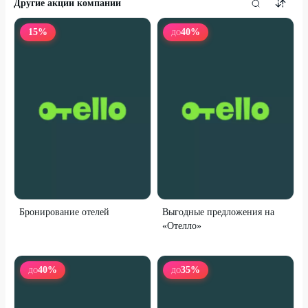
Другие акции компании
15
%
40
%
ДО
Бронирование отелей
Выгодные предложения на
«Отелло»
40
%
35
%
ДО
ДО