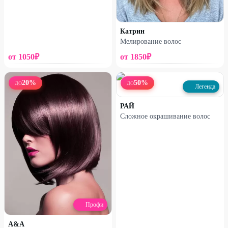
Катрин
Мелирование волос
от
1050
₽
от
1850
₽
20
%
50
%
ДО
ДО
Легенда
РАЙ
Сложное окрашивание волос
Профи
A&A