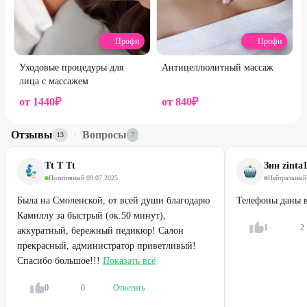
Профи
Профи
Уходовые процедуры для
Антицеллюлитный массаж
лица с массажем
от
1440
₽
от
840
₽
Отзывы
·
Вопросы
13
7
Tt T Tt
Зин zinta
Позитивный
·
09.07.2025
Нейтральный
Была на Смоленской, от всей души благодарю
Телефоны даны в
Камиллу за быстрый (ок.50 минут),
1
2
аккуратный, бережный педикюр! Салон
прекрасный, администратор приветливый!
Спасибо большое!!!
Показать всё
0
0
Ответить