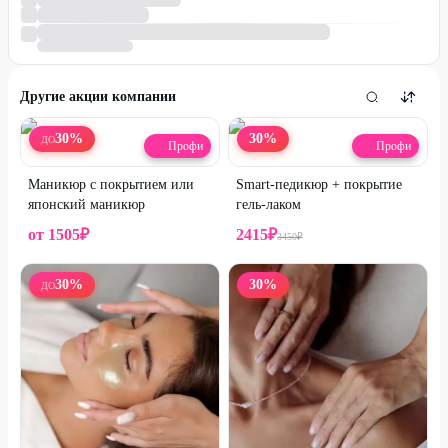
Другие акции компании
30
%
30
%
ДО
Профи
Профи
Маникюр с покрытием или
Smart-педикюр + покрытие
японский маникюр
гель-лаком
от
1505
₽
2415
₽
3450
₽
30
%
30
%
ДО