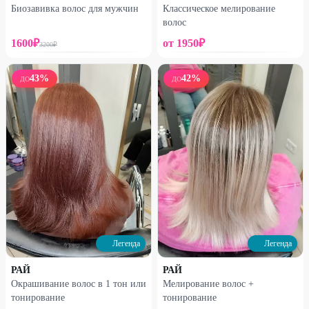
Биозавивка волос для мужчин
Классическое мелирование
волос
1600
₽
от
1950
₽
3200
₽
43
%
42
%
ДО
ДО
Легенда
Легенда
РАЙ
РАЙ
Окрашивание волос в 1 тон или
Мелирование волос +
тонирование
тонирование