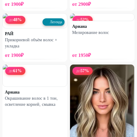
от
1900
₽
от
2900
₽
48
%
52
%
ДО
ДО
Легенда
Ариана
Мелирование волос
РАЙ
Прикорневой объём волос +
укладка
от
1900
₽
от
1950
₽
61
%
57
%
ДО
ДО
Ариана
Окрашивание волос в 1 тон,
осветление корней, смывка