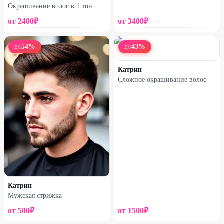
Окрашивание волос в 1 тон
от
2400
₽
от
3400
₽
54
%
43
%
ДО
ДО
Катрин
Сложное окрашивание волос
Катрин
Мужская стрижка
от
500
₽
от
1500
₽