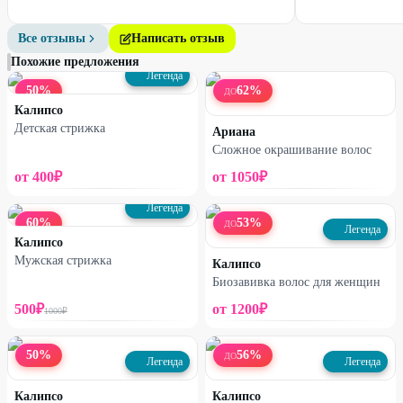
Все отзывы
Написать отзыв
Похожие предложения
Легенда
50
%
62
%
ДО
Калипсо
Детская стрижка
Ариана
Сложное окрашивание волос
от
400
₽
от
1050
₽
Легенда
60
%
53
%
ДО
Легенда
Калипсо
Мужская стрижка
Калипсо
Биозавивка волос для женщин
500
₽
от
1200
₽
1000
₽
50
%
56
%
ДО
Легенда
Легенда
Калипсо
Калипсо