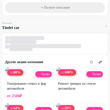
Наличие пленки уточняйте по телефону, указанному в
Полное описание
промокоде.
Минивэны и грузовики в акции не участвуют.
Компания
Один промокод действует на один автомобиль.
Tindet car
Промокод можно использовать неограниченное количество раз.
Дополнительная информация по телефону:
+7 (904) 163-25-60
Для получения скидки предъявите промокод.
Стоимость оплачивается на месте.
Другие акции компании
Промокод не суммируется с другими действующими
предложениями автосервиса.
68
%
100
%
ДО
ДО
Профи
Профи
Тонирование стекол и фар
Ремонт трещин на стекле
автомобиля
автомобиля
от
2500
₽
54
%
50
%
ДО
ДО