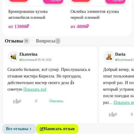
Профи
Профи
Бронирование кузова
Оклейка элементов кузова
автомобиля пленкой
черной пленкой
от
13000
₽
от
4000
₽
Отзывы
·
Вопросы
21
5
Ekaterina
Daria
Позитивный
·
09.06.2026
Позитивный
·
Спасибо большое, всё супер. Прислушалась к
Добрый вечер, х
отзывам мастера Кирилла. Не прогадала,
опыт пользовани
действительно мастер своего дела 👍
второй раз. И п
советую
Показать всё
который устраня
после поездки н
0
0
Ответить
раз...
Показать в
0
0
Все отзывы
Написать отзыв