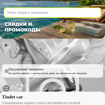
Екатеринбург
Предложение завершено
Вы можете запросить у партнера повтор акции, мы обязательно ему передадим
Тонирование задних стекол автомобиля пленкой со скидкой 43% 
Tindet car
Тонирование задних стекол автомобиля пленкой