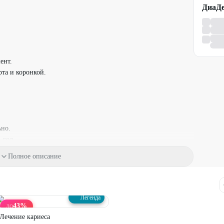
ДиаД
ент.
та и коронкой.
ьно.
 год.
лефонам:
+7 (343) 346-72-20
,
+7 (961) 777-52-94
или доступные
Полное описание
ующими предложениями стоматологии.
 консультации у врача (специалиста) по оказываемым услугам
Легенда
43
%
ДО
Лечение кариеса
оматолога-ортопеда оплачивается - 500 ₽