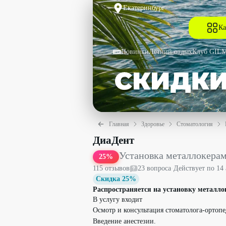
Екатеринбург
Ка
Новинки
Летний отдых
Клуб GIL
Главная
Здоровье
Стоматология
Установка металлокерамической корон
ДиаДент
Установка металлокера
25
%
115
отзыв
ов
23
вопрос
а
·
Действует по
14 
Скидка 25%
Распространяется на установку металлок
В услугу входит
Осмотр и консультация стоматолога-ортопе
Введение анестезии.