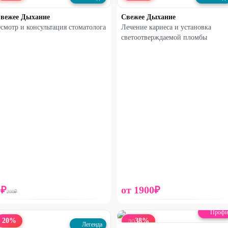
вежее Дыхание
Свежее Дыхание
смотр и консультация стоматолога
Лечение кариеса и установка
светоотверждаемой пломбы
0
₽
от
1900
₽
200
₽
Профи
20
%
38
%
ДО
Легенда