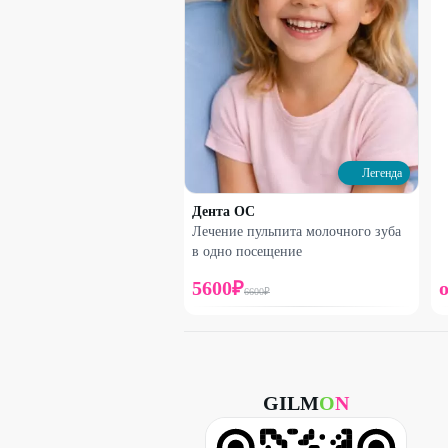
Легенда
Дента ОС
Лечение пульпита молочного зуба
в одно посещение
5600
₽
6600
₽
GILM
O
N