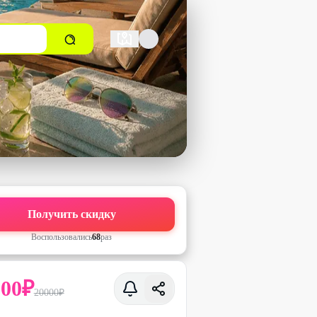
Получить скидку
Воспользовались
68
раз
000
₽
20000
₽