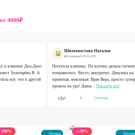
от
4000
₽
Шилохвостова Наталья
Позитивный
·
09.04.2026
ку в клинике Диа-Дент
Посетила клинику. По купону делала гигиену
лист Золотарёва В. А
понравилось. Чисто, аккуратно. Девушка на
стила всё, что в другой
приятная, вежливая. Врач Вера, просто супе
прошла на ура! Даны...
Показать всё
0
0
Ответить
100
%
39
%
ДО
Легенда
Легенда