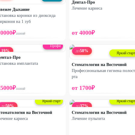
Дентал-Про
Лечение кариеса
вежее Дыхание
становка коронки из диоксида
иркония на 1 зуб
20000
₽
от
4000
₽
25000
₽
Профи
19
%
58
%
ДО
Яркий старт
ентал-Про
становка имплантата
Стоматология на Восточной
Профессиональная гигиена полос
рта
25000
₽
от
1700
₽
31000
₽
Яркий старт
Яркий старт
50
%
37
%
ДО
ДО
томатология на Восточной
Стоматология на Восточной
ечение кариеса
Лечение пульпита