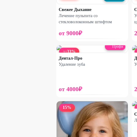
Свежее Дыхание
С
Лечение пульпита со
У
стекловолоконным штифтом
ц
от
9000
₽
Профи
33
%
ДО
Дентал-Про
Д
Удаление зуба
У
от
4000
₽
15
%
С
Л