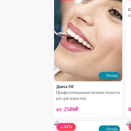
С
О
Легенда
Дента ОС
Профессиональная гигиена полости
рта для взрослых
от
2500
₽
33
%
ДО
Легенда