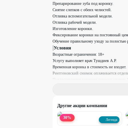
Препарирование зуба под коронку.
Снятие слепков с обеих челюстей.
Отливка вспомогательной модели.
Отливка рабочей модели.
Изготовление коронки.
Фиксирование коронки на постоянный цем
Обучение правильному уходу за полостью р
Условия
Возрастные ограничения: 18+
Услугу выполняет врач Тушдиев А.Р.
Временная коронка в стоимость не входит.
Рентгеновский снимок оплачивается отдел
Предоставляется гарантия коронку сроком 1
Необходима предварительная запись по те
мессенджеры.
Скидка не суммируется с другими действ
Предупреждаем о необходимости получения
Другие акции компании
и противопоказаниям.
Доплаты по желанию
30
%
Легенда
В случае отказа от услуги консультация ст