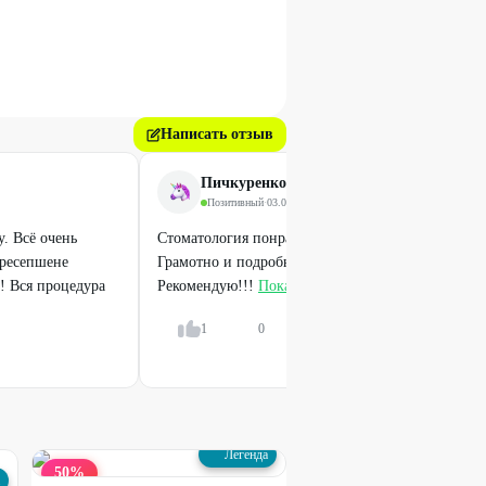
Написать отзыв
Пичкуренко Кристина
Позитивный
·
03.08.2024
. Всё очень
Стоматология понравилась. Отлично провели чис
 ресепшене
Грамотно и подробно проконсультировали по уход
р! Вся процедура
Рекомендую!!!
Показать всё
1
0
Ответить
Легенда
50
%