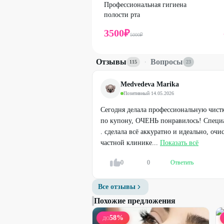
Профессиональная гигиена
полости рта
3500
₽
5000
₽
Отзывы
·
Вопросы
115
23
Medvedeva Marika
Позитивный
·
14.05.2026
Сегодня делала профессиональную чист
по купону, ОЧЕНЬ понравилось! Специа
. сделала всё аккуратно и идеально, очи
частной клинике...
Показать всё
0
0
Ответить
Все отзывы
Похожие предложения
58
%
ДО