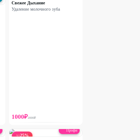
Свежее Дыхание
Удаление молочного зуба
1000
₽
2000
₽
Профи
25
%
ДО