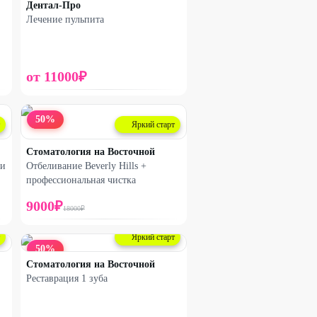
Дентал-Про
Лечение пульпита
от
11000
₽
50
%
Яркий старт
Стоматология на Восточной
ти
Отбеливание Beverly Hills +
профессиональная чистка
9000
₽
18000
₽
Яркий старт
50
%
Стоматология на Восточной
Реставрация 1 зуба