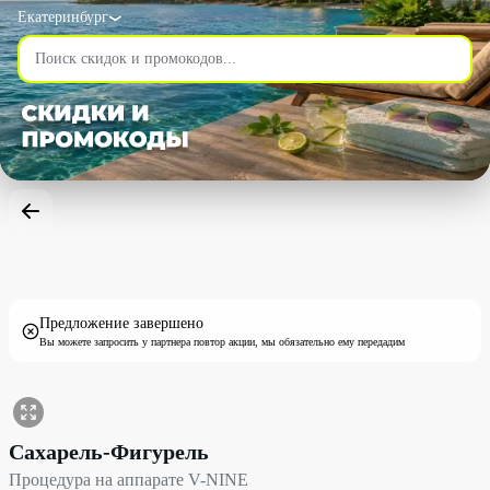
Екатеринбург
Предложение завершено
Вы можете запросить у партнера повтор акции, мы обязательно ему передадим
Процедура на аппарате V-NINE со скидкой 50% - Сахарель-Фиг
Сахарель-Фигурель
Процедура на аппарате V-NINE