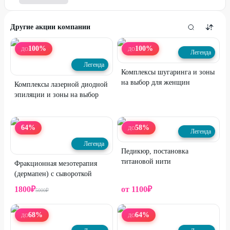
Другие акции компании
100
%
100
%
ДО
ДО
Легенда
Легенда
Комплексы шугаринга и зоны
на выбор для женщин
Комплексы лазерной диодной
эпиляции и зоны на выбор
64
%
58
%
ДО
Легенда
Легенда
Педикюр, постановка
титановой нити
Фракционная мезотерапия
(дермапен) с сывороткой
1800
₽
от
1100
₽
5000
₽
68
%
64
%
ДО
ДО