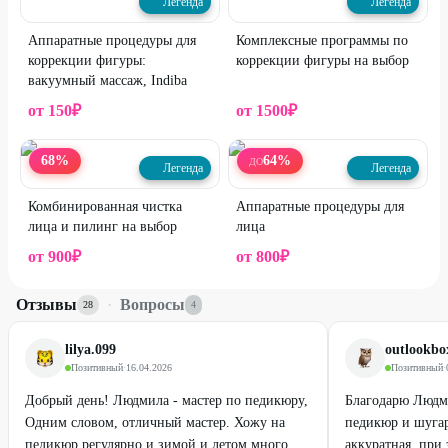
Легенда
Легенда
Аппаратные процедуры для
Комплексные программы по
коррекции фигуры:
коррекции фигуры на выбор
вакуумный массаж, Indiba
от
150
₽
от
1500
₽
68
%
64
%
ДО
Легенда
Легенда
Комбинированная чистка
Аппаратные процедуры для
лица и пилинг на выбор
лица
от
900
₽
от
800
₽
Отзывы
·
Вопросы
28
4
lilya.099
outlookbo
Позитивный
·
16.04.2026
Позитивный
·
Добрый день! Людмила - мастер по педикюру,
Благодарю Людм
Одним словом, отличный мастер. Хожу на
педикюр и шугар
педикюр регулярно и зимой и летом много
аккуратная, при