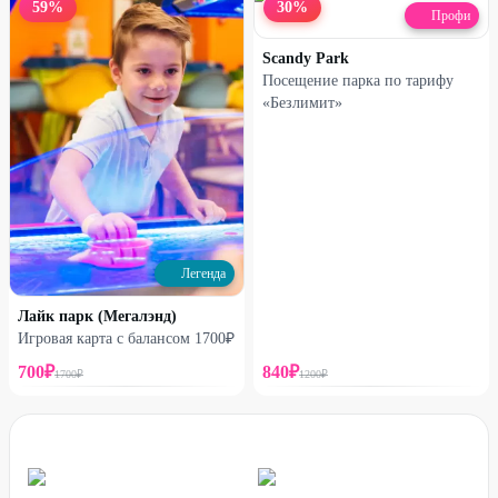
59
%
30
%
Профи
Scandy Park
Посещение парка по тарифу
«Безлимит»
Легенда
Лайк парк (Мегалэнд)
Игровая карта с балансом 1700₽
700
₽
840
₽
1700
₽
1200
₽