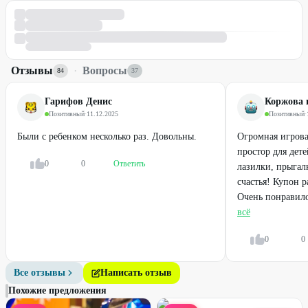
Отзывы
·
Вопросы
84
37
Гарифов Денис
Коржова 
Позитивный
·
11.12.2025
Позитивный
·
Были с ребенком несколько раз. Довольны.
Огромная игрова
простор для дет
0
0
Ответить
лазилки, прыгал
счастья! Купон р
Очень понравило
всё
0
0
Все отзывы
Написать отзыв
Похожие предложения