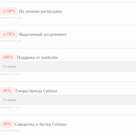
50
%
На летнюю распродажу
ДО
применили
41
раз
70
%
Выделенный ассортимент
ДО
применили
18
раз
100
%
Подароки от medicube
Условия:
применили
9
раз
20
%
Товары бренда Celimax
Условия:
применили
7
раз
20
%
Сыворотка и бустер Celimax
применили
6
раз