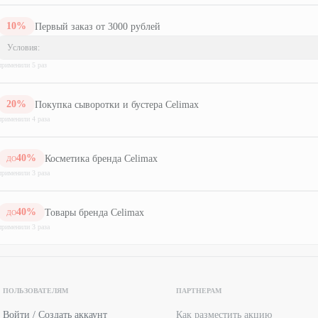
10
%
Первый заказ от 3000 рублей
Условия:
применили
5
раз
20
%
Покупка сыворотки и бустера Celimax
применили
4
раз
а
40
%
Косметика бренда Celimax
ДО
применили
3
раз
а
40
%
Товары бренда Celimax
ДО
применили
3
раз
а
ПОЛЬЗОВАТЕЛЯМ
ПАРТНЕРАМ
Войти / Создать аккаунт
Как разместить акцию