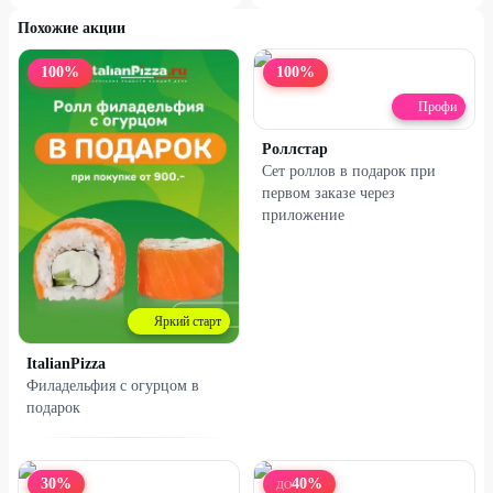
Похожие акции
100
%
100
%
Профи
Роллстар
Сет роллов в подарок при
первом заказе через
приложение
Яркий старт
ItalianPizza
Филадельфия с огурцом в
подарок
30
%
40
%
ДО