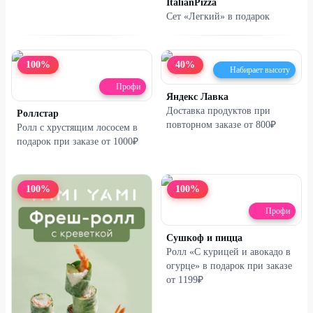
ItalianPizza
Сет «Легкий» в подарок
100
%
40
%
Набирает высоту
Профи
Яндекс Лавка
Доставка продуктов при
Роллстар
повторном заказе от 800₽
Ролл с хрустящим лососем в
подарок при заказе от 1000₽
100
%
100
%
Профи
Сушкоф и пицца
Ролл «С курицей и авокадо в
огурце» в подарок при заказе
от 1199₽