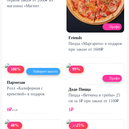
первом заказе от 2000₽ из
магазина «Магнит
Гипермаркет»
Профи
Friends
Пицца «Маргарита» в подарок
при заказе от 1600₽
100
%
99
%
Набирает высоту
Профи
Пармезан
Ролл «Калифорния с
Додо Пицца
креветкой» в подарок
Пицца «Ветчина и грибы» 25
см за 1₽ при заказе от 1100₽
0
₽
1
₽
475
₽
40
%
25
%
ДО