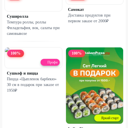
Самокат
Доставка продуктов при
Суширолла
первом заказе от 2000₽
Темпура роллы, роллы
Филадельфия, вок, салаты при
самовывозе
100
%
100
%
Профи
Сушкоф и пицца
Пицца «Цыпленок барбекю»
30 см в подарок при заказе от
1950₽
Яркий старт