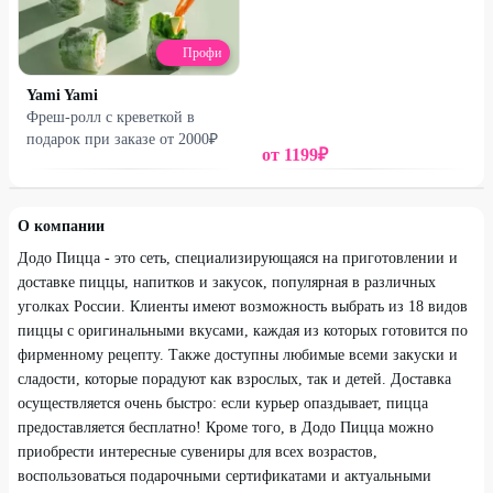
Профи
Yami Yami
проспект Ленина, д. 72
проспект Космонавтов, д. 31А
Ю
Фреш-ролл с креветкой в
подарок при заказе от 2000₽
от
1199
₽
О компании
Додо Пицца - это сеть, специализирующаяся на приготовлении и
доставке пиццы, напитков и закусок, популярная в различных
уголках России. Клиенты имеют возможность выбрать из 18 видов
пиццы с оригинальными вкусами, каждая из которых готовится по
фирменному рецепту. Также доступны любимые всеми закуски и
сладости, которые порадуют как взрослых, так и детей. Доставка
осуществляется очень быстро: если курьер опаздывает, пицца
предоставляется бесплатно! Кроме того, в Додо Пицца можно
приобрести интересные сувениры для всех возрастов,
воспользоваться подарочными сертификатами и актуальными