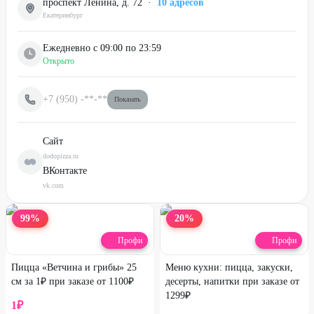
проспект Ленина, д. 72
·
10
адресов
Екатеринбург
Ежедневно с 09:00 по 23:59
Открыто
+7 (950)
-**-**
Показать
Сайт
dodopizza.ru
ВКонтакте
vk.com
99
%
20
%
Профи
Профи
Пицца «Ветчина и грибы» 25
Меню кухни: пицца, закуски,
см за 1₽ при заказе от 1100₽
десерты, напитки при заказе от
1299₽
1
₽