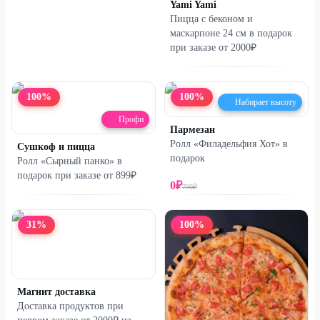
Yami Yami
Пицца с беконом и
маскарпоне 24 см в подарок
при заказе от 2000₽
100
%
100
%
Набирает высоту
Профи
Пармезан
Ролл «Филадельфия Хот» в
Сушкоф и пицца
подарок
Ролл «Сырный панко» в
подарок при заказе от 899₽
0
₽
790
₽
31
%
100
%
Магнит доставка
Доставка продуктов при