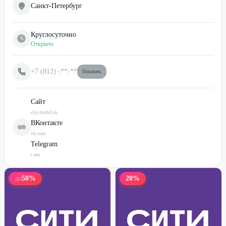
Санкт-Петербург
Круглосуточно
Открыто
+7 (812)
-**-**
Показать
Сайт
city-mobil.ru
ВКонтакте
vk.com
Telegram
t.me
50
%
20
%
ДО