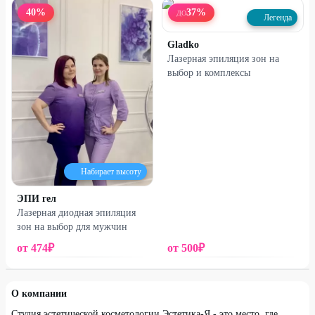
40
%
37
%
ДО
Легенда
Gladko
Лазерная эпиляция зон на
выбор и комплексы
Набирает высоту
ЭПИ гел
Лазерная диодная эпиляция
Белинского, д. 108
зон на выбор для мужчин
от
474
₽
от
500
₽
О компании
Студия эстетической косметологии Эстетика-Я - это место, где