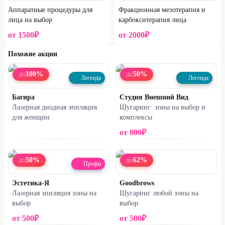
Аппаратные процедуры для
Фракционная мезотерапия и
лица на выбор
карбокситерапия лица
от
1500
₽
от
2000
₽
Похожие акции
100
%
50
%
ДО
ДО
Легенда
Легенда
Багира
Студия Внешний Вид
Лазерная диодная эпиляция
Шугаринг: зоны на выбор и
для женщин
комплексы
от
800
₽
50
%
62
%
ДО
ДО
Профи
Эстетика-Я
Goodbrows
Лазерная эпиляция зоны на
Шугаринг любой зоны на
выбор
выбор
от
500
₽
от
500
₽