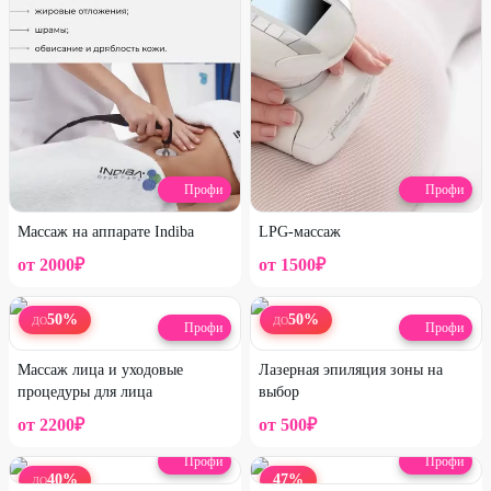
Профи
Профи
Массаж на аппарате Indiba
LPG-массаж
от
2000
₽
от
1500
₽
50
%
50
%
ДО
ДО
Профи
Профи
Массаж лица и уходовые
Лазерная эпиляция зоны на
процедуры для лица
выбор
от
2200
₽
от
500
₽
Профи
Профи
40
%
47
%
ДО