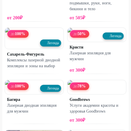
подмышки, руки, ноги,
бикини и тело
от
200
₽
от
505
₽
100
%
50
%
ДО
ДО
Легенда
Легенда
Кристи
Лазерная эпиляция для
Сахарель-Фигурель
мужчин
Комплексы лазерной диодной
эпиляции и зоны на выбор
от
300
₽
100
%
78
%
ДО
ДО
Легенда
Багира
Goodbrows
Лазерная диодная эпиляция
Услуги академии красоты и
для мужчин
здоровья Goodbrows
от
300
₽