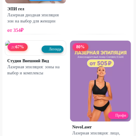
ЭПИ гел
Лазерная диодная эпиляция
зон на выбор для женщин
от
354
₽
67
%
80
%
ДО
Легенда
Студия Внешний Вид
Лазерная эпиляция: зоны на
выбор и комплексы
Профи
NovoLaser
Лазерная эпиляция: лицо,