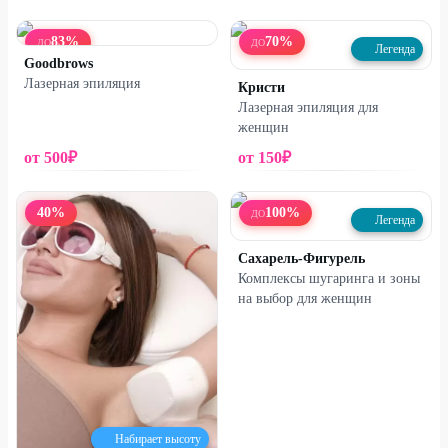
83
%
70
%
ДО
ДО
Легенда
Goodbrows
Лазерная эпиляция
Кристи
Лазерная эпиляция для
женщин
от
500
₽
от
150
₽
40
%
100
%
ДО
Легенда
Сахарель-Фигурель
Комплексы шугаринга и зоны
на выбор для женщин
Набирает высоту