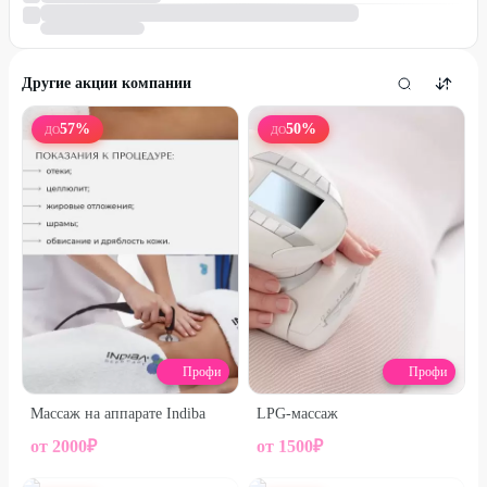
Другие акции компании
57
%
50
%
ДО
ДО
Профи
Профи
Массаж на аппарате Indiba
LPG-массаж
от
2000
₽
от
1500
₽