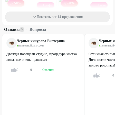
50
%
50
%
ДО
ДО
Профи
Профи
Массаж лица и уходовые
Лазерная эпиляция зоны на
Показать все 14 предложения
процедуры для лица
выбор
от
2200
₽
от
500
₽
Отзывы
·
Вопросы
3
40
%
47
%
Черных чикурова Екатерина
Черных ч
ДО
Позитивный
·
20.04.2026
Позитивный
·
Дважды посещали студию, процедура чистка
Отличная стильна
лица, все очень нравиться
Дочь после чистк
заново родилась
0
0
Ответить
0
0
Профи
Профи
Микротоковая терапия
Прессотерапия