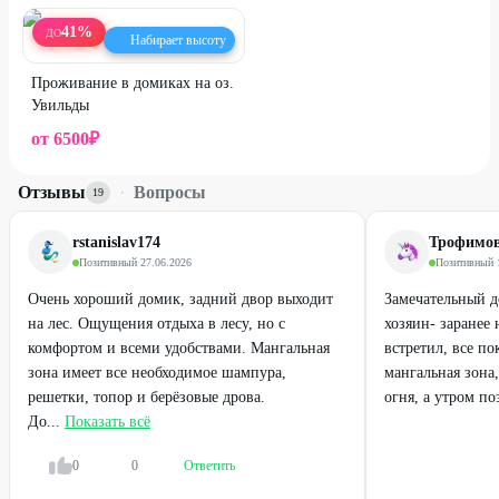
41
%
ДО
Набирает высоту
Проживание в домиках на оз.
Увильды
от
6500
₽
Отзывы
·
Вопросы
19
rstanislav174
Трофимов
Позитивный
·
27.06.2026
Позитивный
·
Очень хороший домик, задний двор выходит
Замечательный 
на лес. Ощущения отдыха в лесу, но с
хозяин- заранее 
комфортом и всеми удобствами. Мангальная
встретил, все по
зона имеет все необходимое шампура,
мангальная зона
решетки, топор и берёзовые дрова.
огня, а утром поз
До...
Показать всё
0
0
Ответить