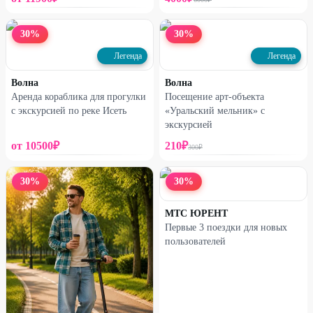
30
%
30
%
Легенда
Легенда
Волна
Волна
Аренда кораблика для прогулки
Посещение арт-объекта
с экскурсией по реке Исеть
«Уральский мельник» с
экскурсией
от
10500
₽
210
₽
300
₽
30
%
30
%
МТС ЮРЕНТ
Первые 3 поездки для новых
пользователей