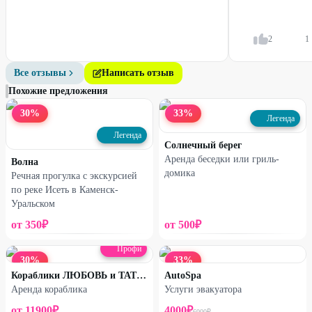
2
1
Все отзывы
Написать отзыв
Похожие предложения
30
%
33
%
Легенда
Легенда
Солнечный берег
Аренда беседки или гриль-
Волна
домика
Речная прогулка с экскурсией
по реке Исеть в Каменск-
Уральском
от
350
₽
от
500
₽
Профи
30
%
33
%
Кораблики ЛЮБОВЬ и ТАТЬЯНА
AutoSpa
Аренда кораблика
Услуги эвакуатора
от
11900
₽
4000
₽
6000
₽