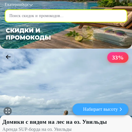
Екатеринбург
33
%
Набирает высоту
Аренда SUP-борда на оз. Увильды со скидкой 33% - Домики с в
Домики с видом на лес на оз. Увильды
Аренда SUP-борда на оз. Увильды