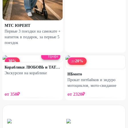
МТС ЮРЕНТ
Первые 3 поездки на самокате +
напиток в подарок, за первые 5
поездок
Профи
30
%
20
%
ДО
Кораблики ЛЮБОВЬ и ТАТЬЯНА
Экскурсии на кораблике
НБмото
Прокат питбайков и эндуро
мотоциклов, мото-свидание
от
350
₽
от
2320
₽