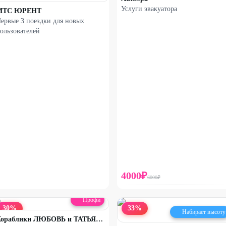
Услуги эвакуатора
МТС ЮРЕНТ
ервые 3 поездки для новых
ользователей
4000
₽
6000
₽
Профи
30
%
33
%
Набирает высоту
Кораблики ЛЮБОВЬ и ТАТЬЯНА