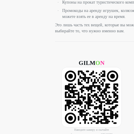
Купоны на прокат туристического компл
Промокоды на аренду игрушек, колясок
можете взять ее в аренду на время.
Это лишь часть тех вещей, которые вы мож
выбирайте то, что нужно именно вам.
GILM
O
N
Наведите камеру и скачайте