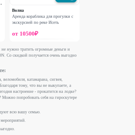
лес на оз. Увильды
Волна
Аренда кораблика для прогулки с
экскурсией по реке Исеть
от
10500
₽
м не нужно тратить огромные деньги и
ON. Со скидкой получается очень выгодно
те:
, веломобиля, катамарана, сигвея,
Благодаря тому, что вы не выкупаете, а
егодня настроение - прокатится на лодке?
? Можно попробовать себя на гироскутере
адуют всю вашу семью.
х мероприятий.
выгодно.