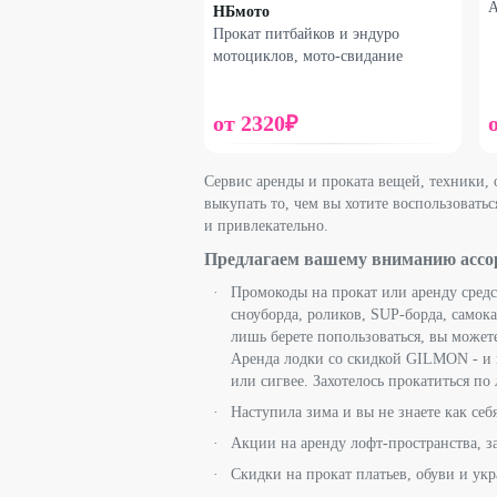
А
НБмото
Прокат питбайков и эндуро
мотоциклов, мото-свидание
от
2320
₽
Сервис аренды и проката вещей, техники, 
выкупать то, чем вы хотите воспользовать
и привлекательно.
Предлагаем вашему вниманию ассор
Промокоды на прокат или аренду средст
сноуборда, роликов, SUP-борда, самока
лишь берете попользоваться, вы можете
Аренда лодки со скидкой GILMON - и в
или сигвее. Захотелось прокатиться по
Наступила зима и вы не знаете как се
Акции на аренду лофт-пространства, з
Скидки на прокат платьев, обуви и ук