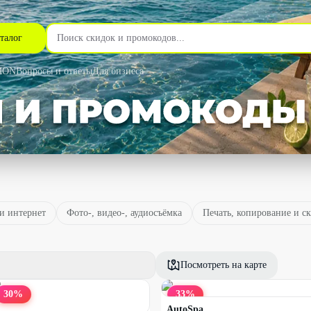
талог
MON
Вопросы и ответы
Для бизнеса
и интернет
Фото-, видео-, аудиосъёмка
Печать, копирование и с
Посмотреть на карте
30
%
33
%
AutoSpa