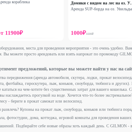
ренда кораблика
Домики с видом на 
Аренда SUP-борда на оз. Увильды
от
11900
₽
1000
₽
1500
₽
оборудования, места для проведения мероприятия - это очень удобно. Ва
ся. Вы можете просто арендовать или взять напрокат по промокоду GILM
тимент предложений, которые вы можете найти у нас на сай
ва передвижения (аренда автомобиля, скутера, лодки, прокат велосипеда
та, фитбайка, гироскутера, лыж, коньков, сноуборда, тюбинга и других). 
 кататься на чем-хотите без существенных затрат для вашего кошелька. С
ы наслаждаетесь прогулкой на воде. Хочется что-то более экстремальное
 лесу - берите в прокат самокат или велосипед.
бя развлечь? Купоны на прокат лыж, сноуборда, коньков или тюбинга пор
ала, фотостудии, дома, коттеджа, игровой комнаты для проведения ваши
рашений. Подбирайте себе новые образы хоть каждый день. С GILMON - 