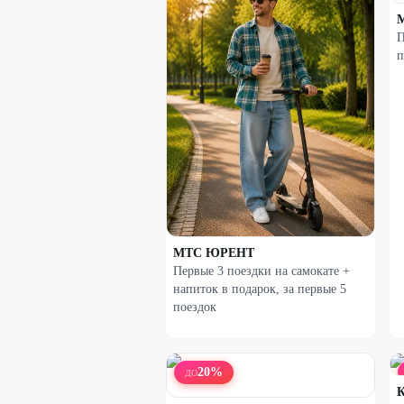
П
п
МТС ЮРЕНТ
Первые 3 поездки на самокате +
напиток в подарок, за первые 5
поездок
20
%
ДО