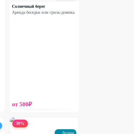
Солнечный берег
Аренда беседки или гриль-домика
от
500
₽
30
%
Легенда