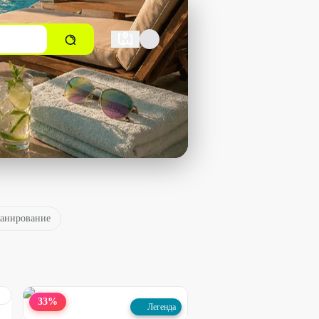
канирование
33
%
Легенда