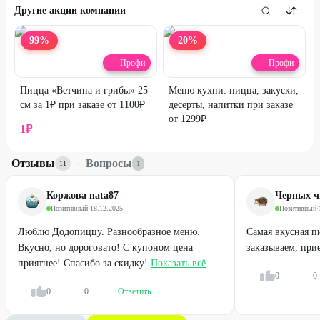
Другие акции компании
99
%
20
%
Профи
Профи
Пицца «Ветчина и грибы» 25
Меню кухни: пицца, закуски,
см за 1₽ при заказе от 1100₽
десерты, напитки при заказе
от 1299₽
1
₽
Отзывы
·
Вопросы
11
1
Коржова nata87
Черных ч
Позитивный
·
18.12.2025
Позитивный
·
Люблю Додопиццу. Разнообразное меню.
Самая вкусная пи
Вкусно, но дороговато! С купоном цена
заказываем, при
приятнее! Спасибо за скидку!
Показать всё
0
0
0
0
Ответить