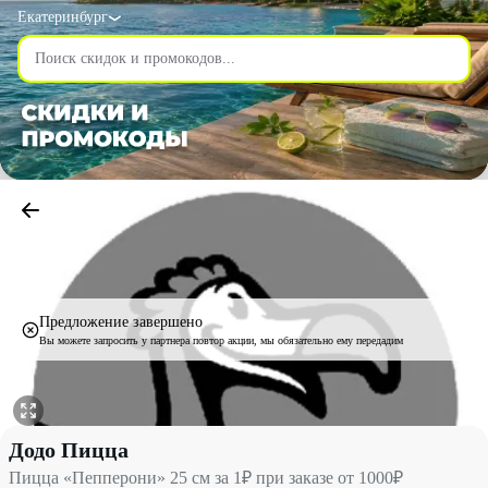
Екатеринбург
Предложение завершено
Вы можете запросить у партнера повтор акции, мы обязательно ему передадим
Пицца «Пепперони» 25 см за 1₽ при заказе от 1000₽ со скидко
Додо Пицца
Пицца «Пепперони» 25 см за 1₽ при заказе от 1000₽