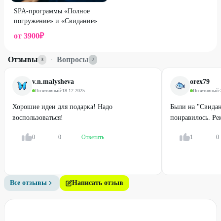
SPA-программы «Полное
погружение» и «Свидание»
от
3900
₽
Отзывы
·
Вопросы
3
2
v.n.malysheva
orex79
Позитивный
·
18.12.2025
Позитивный
·
Хорошие идеи для подарка! Надо
Были на "Свидан
воспользоваться!
понравилось. Ре
0
0
Ответить
1
0
Все отзывы
Написать отзыв