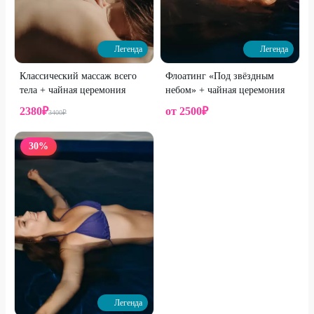
Легенда
Легенда
Классический массаж всего
Флоатинг «Под звёздным
тела + чайная церемония
небом» + чайная церемония
2380
₽
от
2500
₽
3400
₽
30
%
Легенда