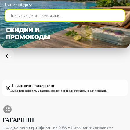
Екатеринбург
Предложение завершено
Вы можете запросить у партнера повтор акции, мы обязательно ему передадим
Подарочный сертификат на SPA «Идеальное свидание» со ски
ГАГАРИНН
Подарочный сертификат на SPA «Идеальное свидание»