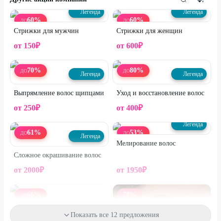
Легенда
Легенда
60
%
60
%
ДО
ДО
Стрижки для мужчин
Стрижки для женщин
от
150
₽
от
600
₽
70
%
80
%
ДО
ДО
Легенда
Легенда
Выпрямление волос щипцами
Уход и восстановление волос
от
250
₽
от
400
₽
Легенда
61
%
53
%
ДО
ДО
Легенда
Мелирование волос
Сложное окрашивание волос
от
2000
₽
от
1950
₽
66
%
78
%
ДО
Легенда
Показать все 12 предложения