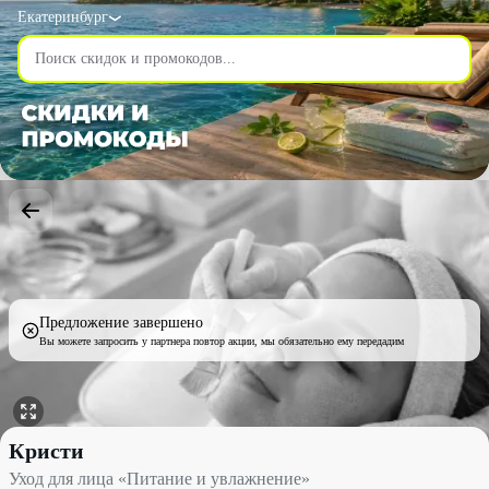
Екатеринбург
Предложение завершено
Вы можете запросить у партнера повтор акции, мы обязательно ему передадим
Уход для лица «Питание и увлажнение» со скидкой 66% - Крис
Кристи
Уход для лица «Питание и увлажнение»