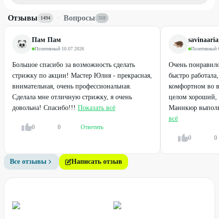
Окрашивание, осветление,
Отзывы
·
Вопросы
тонирование и
1494
318
декапирование волос
Пам Пам
savinaari
Позитивный
·
10.07.2026
Позитивный
·
Большое спасибо за возможность сделать
Очень понравило
стрижку по акции! Мастер Юлия - прекрасная,
быстро работала,
Легенда
внимательная, очень профессиональная.
комфортном во в
Сделала мне отличную стрижку, я очень
целом хороший,
Лазерное омоложение и
довольна! Спасибо!!!
Показать всё
Маникюр выполне
лечение акне на аппарате
всё
BBL
0
0
Ответить
от
700
₽
от
5500
₽
0
0
42
%
33
%
Все отзывы
Написать отзыв
ДО
ДО