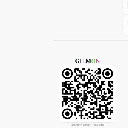
GILM
O
N
Наведите камеру и скачайте