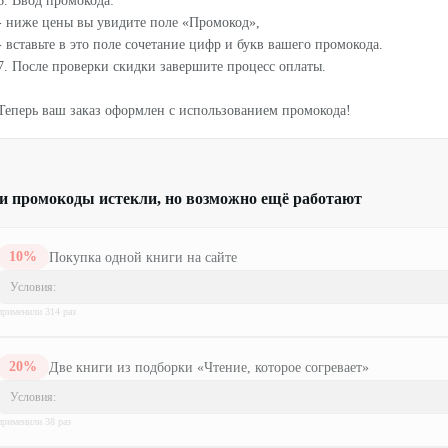
6. Ввод промокода:
- ниже цены вы увидите поле «Промокод»,
- вставьте в это поле сочетание цифр и букв вашего промокода.
7. После проверки скидки завершите процесс оплаты.
Теперь ваш заказ оформлен с использованием промокода!
и промокоды истекли, но возможно ещё работают
10
%
Покупка одной книги на сайте
Условия:
применили
314
раз
20
%
Две книги из подборки «Чтение, которое согревает​»
Условия:
применили
38
раз