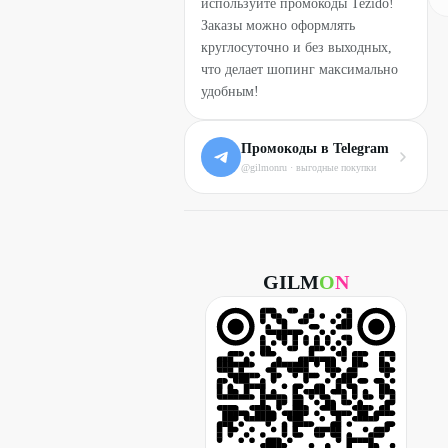
используйте промокоды Tezido!
Заказы можно оформлять
круглосуточно и без выходных,
что делает шопинг максимально
удобным!
Промокоды в Telegram
@gilmonru · выгодные покупки
GILM
O
N