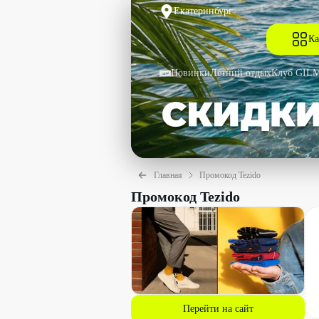
Екатеринбург
Ка
Новинки
Летний отдых
Клуб GIL
Главная
Промокод Tezido
Промокод Tezido
Перейти на сайт