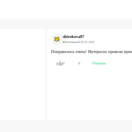
окод.
ействующими предложениями компании.
shirokova87
Позитивный
·
06.01.2026
Понравилось очень! Интересно провели врем
0
0
Ответить