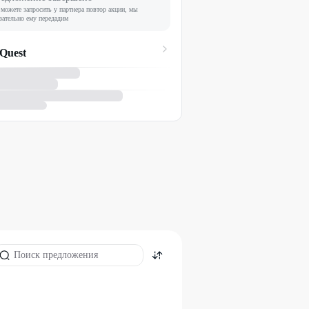
можете запросить у партнера повтор акции, мы
зательно ему передадим
 Quest