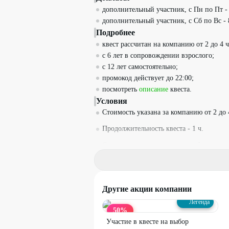
дополнительный участник, с Пн по Пт -
дополнительный участник, с Сб по Вс - 
Подробнее
квест рассчитан на компанию от 2 до 4 ч
с 6 лет в сопровождении взрослого;
с 12 лет самостоятельно;
промокод действует до 22:00;
посмотреть
описание
квеста.
Условия
Стоимость указана за компанию от 2 до 
Продолжительность квеста - 1 ч.
Ограничения по возрасту - от 6 лет.
Акция распространяется только на брон
компании.
Один промокод действует на одну комп
Другие акции компании
Легенда
Промокод можно использовать неограни
50
%
Необходима предварительная запись на
Участие в квесте на выбор